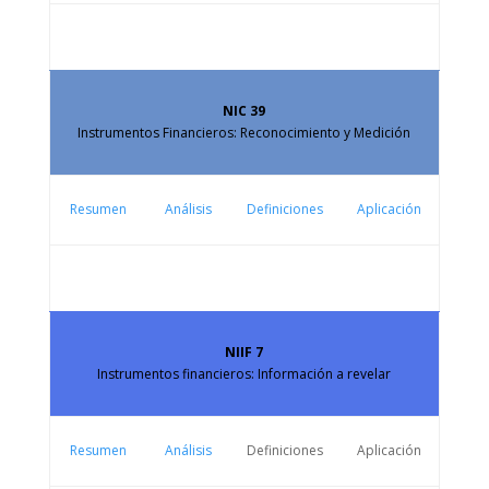
NIC 39
Instrumentos Financieros: Reconocimiento y Medición
Resumen
Análisis
Definiciones
Aplicación
NIIF 7
Instrumentos financieros: Información a revelar
Resumen
Análisis
Definiciones
Aplicación