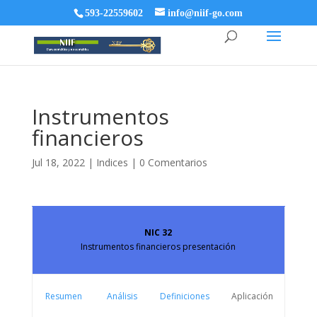
593-22559602
info@niif-go.com
Instrumentos
financieros
Jul 18, 2022
|
Indices
|
0 Comentarios
NIC 32
Instrumentos financieros presentación
Resumen
Análisis
Definiciones
Aplicación