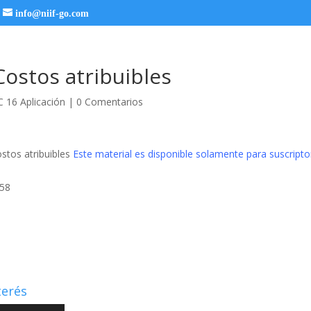
info@niif-go.com
Costos atribuibles
C 16 Aplicación
|
0 Comentarios
stos atribuibles
Este material es disponible solamente para suscripto
58
terés