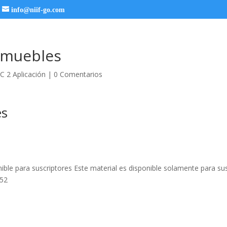
info@niif-go.com
nmuebles
C 2 Aplicación
|
0 Comentarios
es
nible para suscriptores
Este material es disponible solamente para sus
52