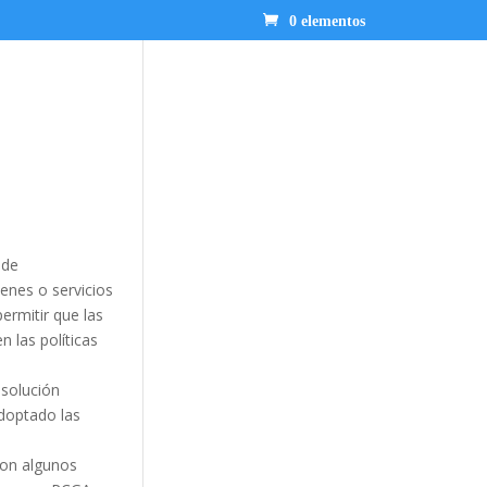
0 elementos
 de
enes o servicios
permitir que las
 las políticas
 solución
adoptado las
con algunos