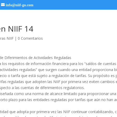
info@niif-go.com
 NIIF 14
ras NIIF
|
0 Comentarios
de Diferimientos de Actividades Reguladas
a los requisitos de información financiera para los “saldos de cuentas
 actividades reguladas” que surgen cuando una entidad proporciona bi
recio o tarifa que está sujeto a regulación de tarifas. Su propósito es 
ifas reguladas que adopten las NIIF por primera vez eviten cambios en
pecto a las cuentas de diferimientos regulatorios.
diseñada como una norma de alcance limitado para proporcionar una
corto plazo para las entidades reguladas por tarifas que aún no han 
tidad que adopta por primera vez las NIIF continuar contabilizando, 