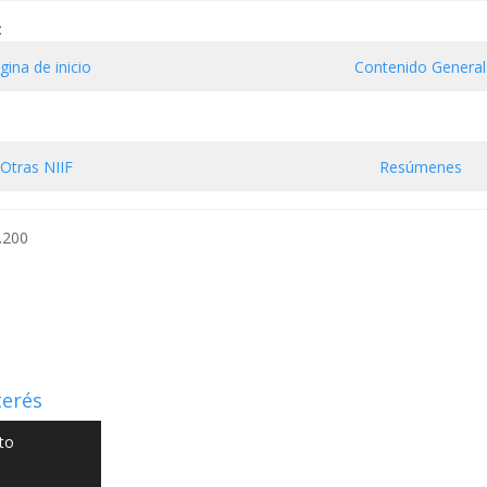
:
gina de inicio
Contenido General
Otras NIIF
Resúmenes
.200
terés
to