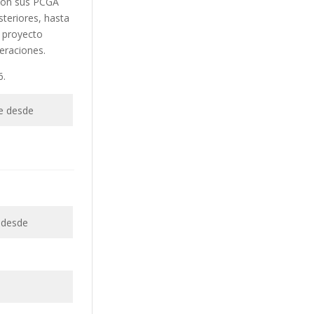
 con sus PCGA
steriores, hasta
 proyecto
eraciones.
6.
e desde
 desde