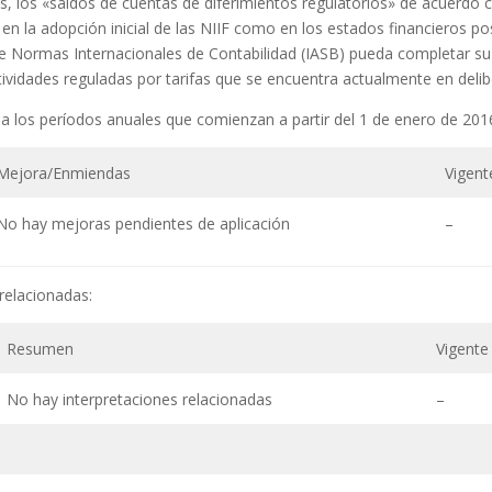
s, los «saldos de cuentas de diferimientos regulatorios» de acuerdo
 en la adopción inicial de las NIIF como en los estados financieros po
e Normas Internacionales de Contabilidad (IASB) pueda completar su
tividades reguladas por tarifas que se encuentra actualmente en delib
 a los períodos anuales que comienzan a partir del 1 de enero de 201
Mejora/Enmiendas
Vigent
No hay mejoras pendientes de aplicación
–
relacionadas:
Resumen
Vigente
No hay interpretaciones relacionadas
–