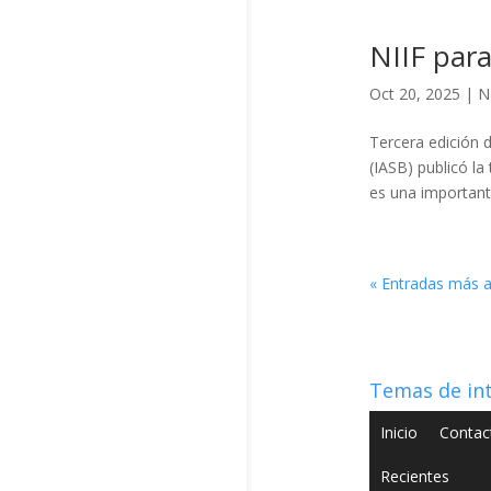
NIIF par
Oct 20, 2025
|
N
Tercera edición 
(IASB) publicó la
es una important
« Entradas más a
Temas de in
Inicio
Contac
Recientes