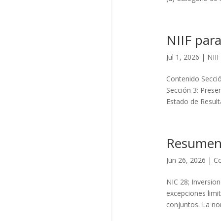
NIIF para
Jul 1, 2026
|
NII
Contenido Secció
Sección 3: Presen
Estado de Resulta
Resumen
Jun 26, 2026
|
Co
NIC 28; Inversio
excepciones limi
conjuntos. La no