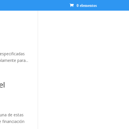
0 elementos
 especificadas
lamente para...
el
 una de estas
e financiación