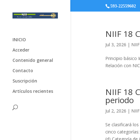
593-22559602
NIIF 18 C
INICIO
Jul 3, 2026
|
NIIF
Acceder
Principio básico 
Contenido general
Relación con NIC
Contacto
Suscripción
NIIF 18 C
Artículos recientes
periodo
Jul 2, 2026
|
NIIF
Se clasificará lo
cinco categorías:
(d) Categoría de 