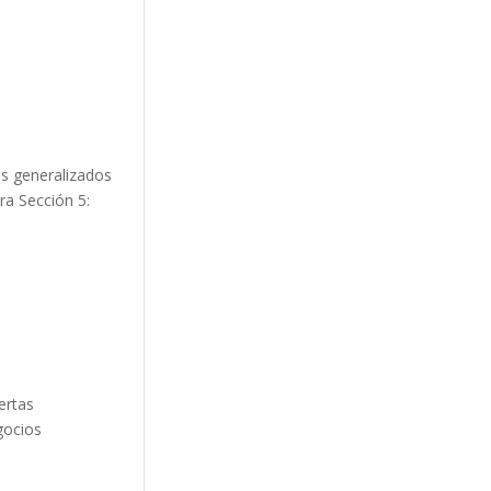
os generalizados
ra Sección 5:
ertas
gocios