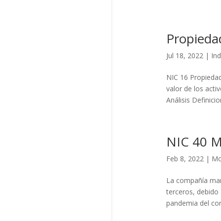
Propieda
Jul 18, 2022
|
Ind
NIC 16 Propiedad
valor de los act
Análisis Definici
NIC 40 M
Feb 8, 2022
|
Mo
La compañía mant
terceros, debido 
pandemia del cor