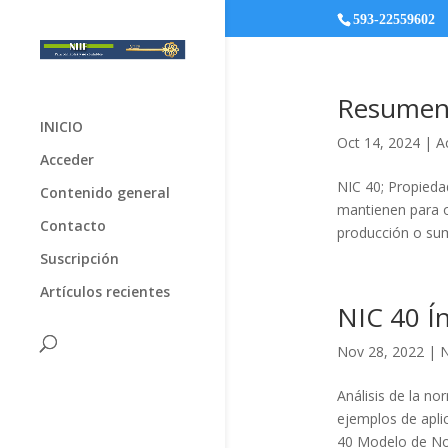
593-22559602
Resumen
INICIO
Oct 14, 2024
|
A
Acceder
NIC 40; Propiedad
Contenido general
mantienen para o
Contacto
producción o sumi
Suscripción
Artículos recientes
NIC 40 Í
Nov 28, 2022
|
N
Análisis de la no
ejemplos de apli
40 Modelo de Not