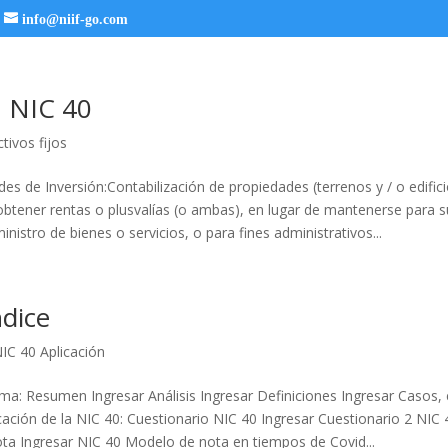
info@niif-go.com
 NIC 40
ctivos fijos
es de Inversión:Contabilización de propiedades (terrenos y / o edific
btener rentas o plusvalías (o ambas), en lugar de mantenerse para s
nistro de bienes o servicios, o para fines administrativos...
ndice
IC 40 Aplicación
rma: Resumen Ingresar Análisis Ingresar Definiciones Ingresar Casos, e
cación de la NIC 40: Cuestionario NIC 40 Ingresar Cuestionario 2 NIC 
a Ingresar NIC 40 Modelo de nota en tiempos de Covid...