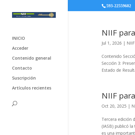
593-22559602
NIIF para
INICIO
Jul 1, 2026
|
NII
Acceder
Contenido Secció
Contenido general
Sección 3: Presen
Contacto
Estado de Resulta
Suscripción
Artículos recientes
NIIF par
Oct 20, 2025
|
N
Tercera edición 
(IASB) publicó la
es una important