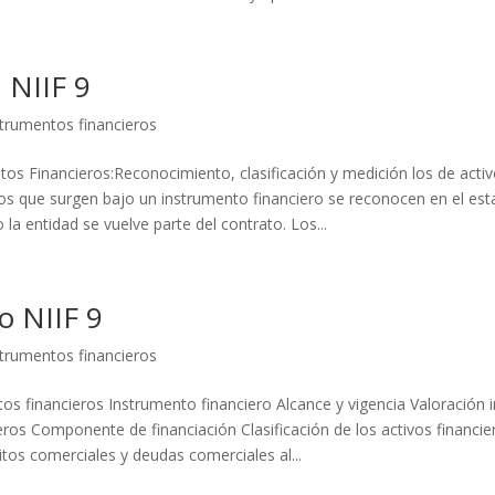
NIIF 9
strumentos financieros
tos Financieros:Reconocimiento, clasificación y medición los de activ
ros que surgen bajo un instrumento financiero se reconocen en el est
 la entidad se vuelve parte del contrato. Los...
o NIIF 9
strumentos financieros
os financieros Instrumento financiero Alcance y vigencia Valoración in
eros Componente de financiación Clasificación de los activos financie
éditos comerciales y deudas comerciales al...